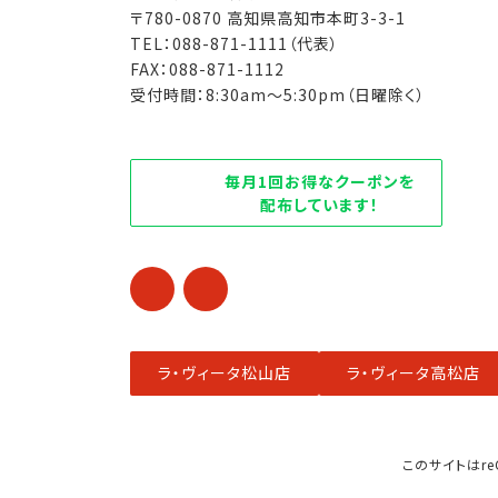
〒780-0870 高知県高知市本町3-3-1
TEL：088-871-1111（代表）
FAX：088-871-1112
受付時間：8:30am～5:30pm（日曜除く）
毎月1回お得なクーポンを
配布しています！
ア
ア
イ
イ
コ
コ
ン
ン
リ
リ
ン
ン
ク
ク
ラ・ヴィータ松山店
ラ・ヴィータ高松店
このサイトはre