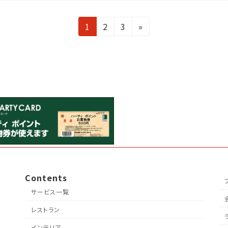
固
固
固
1
2
3
»
定
定
定
ペ
ペ
ペ
ー
ー
ー
ジ
ジ
ジ
Contents
サービス一覧
レストラン
インテリア