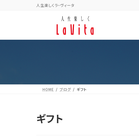
コ
ナ
人生楽しくラ・ヴィータ
ン
ビ
テ
ゲ
ン
ー
ツ
シ
へ
ョ
ス
ン
キ
に
ッ
移
プ
動
HOME
ブログ
ギフト
ギフト