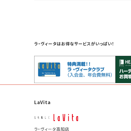
投
稿
の
ペ
ラ・ヴィータはお得なサービスがいっぱい！
ー
ジ
送
り
LaVita
ラ・ヴィータ高知店