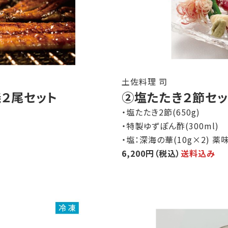
土佐料理 司
２尾セット
②塩たたき２節セッ
・塩たたき2節(650g)
・特製ゆずぽん酢(300ml)
・塩：深海の華(10g×2) 薬
6,200円（税込）
送料込み