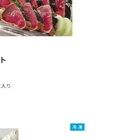
ト
味入り