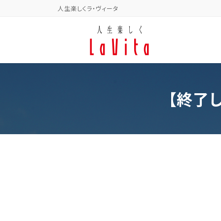
コ
ナ
人生楽しくラ・ヴィータ
ン
ビ
テ
ゲ
ン
ー
ツ
シ
へ
ョ
ス
ン
キ
に
【終了し
ッ
移
プ
動