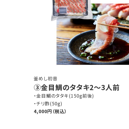
釜めし初音
③金目鯛のタタキ2～3人前
・金目鯛のタタキ(150g前後)
・チリ酢(50g)
4,000円（税込）