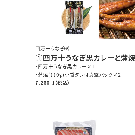
四万十うなぎ㈱
①四万十うなぎ黒カレーと蒲焼
・四万十うなぎ黒カレー×1
・蒲焼(110g)小袋タレ付真空パック×2
7,260円（税込）