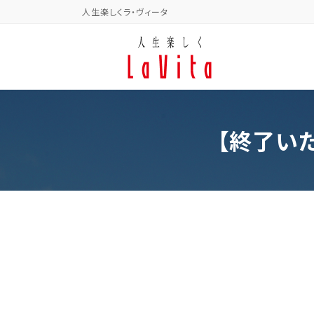
コ
ナ
人生楽しくラ・ヴィータ
ン
ビ
テ
ゲ
ン
ー
ツ
シ
へ
ョ
ス
ン
キ
に
【終了いた
ッ
移
プ
動