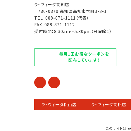
ラ・ヴィータ高知店
〒780-0870 高知県高知市本町3-3-1
TEL：088-871-1111（代表）
FAX：088-871-1112
受付時間：8:30am～5:30pm（日曜除く）
毎月1回お得なクーポンを
配布しています！
ア
ア
イ
イ
コ
コ
ン
ン
リ
リ
ン
ン
ク
ク
ラ・ヴィータ松山店
ラ・ヴィータ高松店
このサイトはre